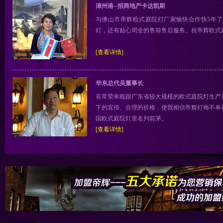
漳州港--招商地产卡达凯斯
与佛山市帝辉欧式庭院灯厂家愉快合作快5年
灯，还有贴心周全的售前售后服务。祝帝辉欧式
[查看详情]
华东总代吴董事长
非常荣幸能跟广东省较大规模的欧式庭院灯生产
下的宣传、合理的价格，使我相信帝辉灯饰不单
国欧式庭院灯里名列前茅。
[查看详情]