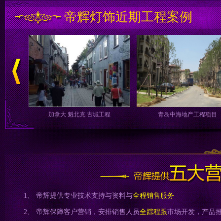
帝辉灯饰近期工程案例
线开通
漳州港--招商地产卡达凯斯
南海龙田酒店管理有限公
1、
帝辉提供专业技术支持与资料与
全程销售服务
2、
帝辉保障客户营销，安排销售人员
全踪程跟
市场开发，产品