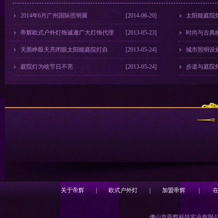
2014年6月广州国际照明展
[2014-06-20]
太阳能庭院
帝辉欧式户外灯饰诚邀广大灯饰代理
[2013-05-23]
时尚与古典
参加6月份广州光亚灯饰展
天黑睁眼天亮闭眼太阳能庭院灯自
[2013-05-24]
城市照明设施
动“眨眼睛”
庭院灯为啥节日不亮
[2013-05-24]
步道与庭院
关于帝辉
|
欧式户外灯
|
加盟帝辉
|
佛山市帝辉科技实业有限