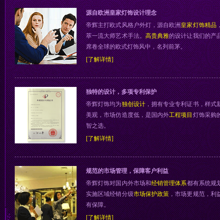
源自欧洲皇家灯饰设计理念
帝辉主打欧式风格户外灯，源自欧洲
皇家灯饰精品
萃一流大师艺术手法。
高贵典雅
的设计让我们的产
席卷全球的欧式灯饰风中，名列前茅。
[了解详情]
独特的设计，多项专利保护
帝辉灯饰均为
独创设计
，拥有专业专利证书，样式
美观，市场仿造度低，是国内外
工程项目
灯饰采购
智之选。
[了解详情]
规范的市场管理，保障客户利益
帝辉灯饰对国内外市场和
经销管理体系
都有系统规
实施区域经销分级
市场保护政策
，市场更规范，利
有保障。
[了解详情]