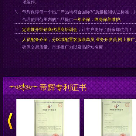
场运作。
3、
帝辉保障每一个出厂产品均符合国际3C质量检测认证标准，
合理使用范围内的产品提供
一年全保，终身保养维护。
4、
定期展开经销商代理商培训会
，让客户更好了解帝辉优势！
5、
人员配备齐全，分区域配置客服跟单员,业务开发员,网上推广
确保交易质量、市场推广力以及品牌知名度
帝辉专利证书