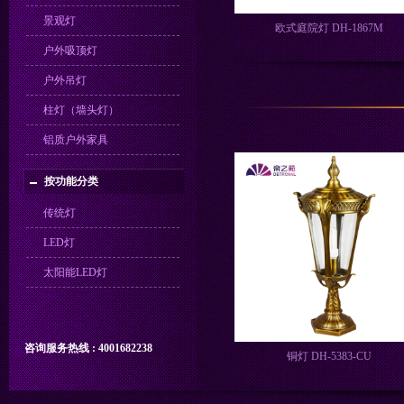
景观灯
欧式庭院灯 DH-1867M
户外吸顶灯
户外吊灯
柱灯（墙头灯）
铝质户外家具
按功能分类
传统灯
LED灯
太阳能LED灯
咨询服务热线 : 4001682238
铜灯 DH-5383-CU