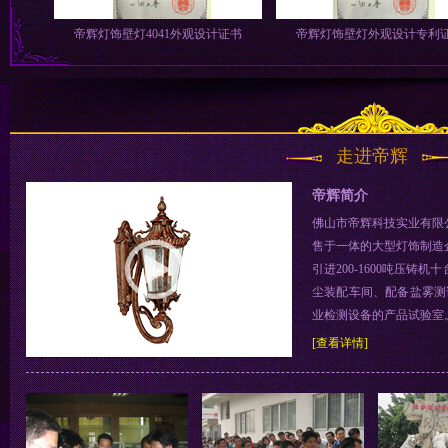
书
帝辉灯饰壁灯4041外观设计证书
帝辉灯饰壁灯外观设计专
走进帝辉
帝辉简介
佛山市帝辉科技实业有限公
售于一体的大型灯饰制造
引进200-1600吨压铸
尘装配车间、配备盐雾测
业检测设备的产品试验室。
[查看详情]