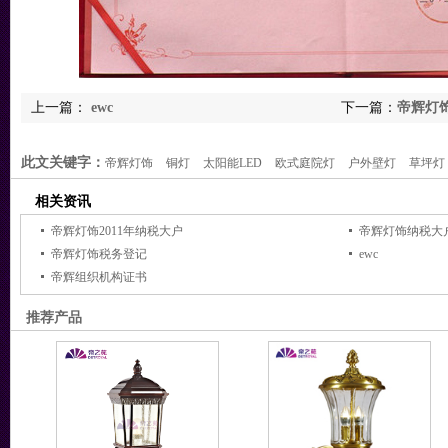
上一篇：
ewc
下一篇：
帝辉灯
此文关键字：
帝辉灯饰
铜灯
太阳能LED
欧式庭院灯
户外壁灯
草坪灯
相关资讯
帝辉灯饰2011年纳税大户
帝辉灯饰纳税大
帝辉灯饰税务登记
ewc
帝辉组织机构证书
推荐产品