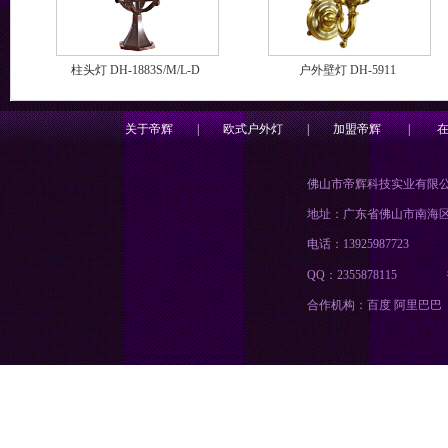
柱头灯 DH-1883S/M/L-D
户外壁灯 DH-5911
关于帝辉
|
欧式户外灯
|
加盟帝辉
|
佛山市帝辉科技实业有限
地址：广东省佛山市南海
电话：13925987723
QQ：2355878115
合作机构：百度 阿里巴巴