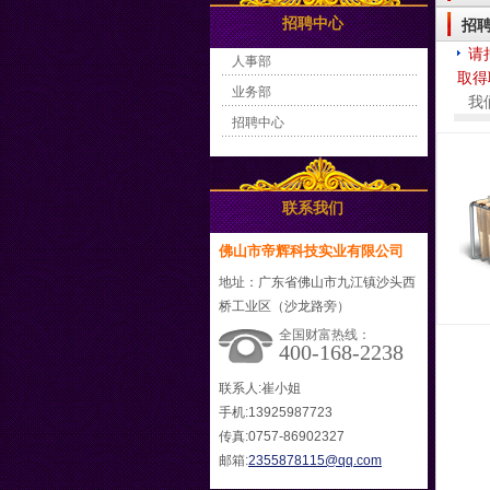
招聘中心
招
请
人事部
取得
业务部
我
招聘中心
联系我们
佛山市帝辉科技实业有限公司
地址：广东省佛山市九江镇沙头西
桥工业区（沙龙路旁）
全国财富热线：
400-168-2238
联系人:崔小姐
手机:13925987723
传真:0757-86902327
邮箱:
2355878115@qq.com