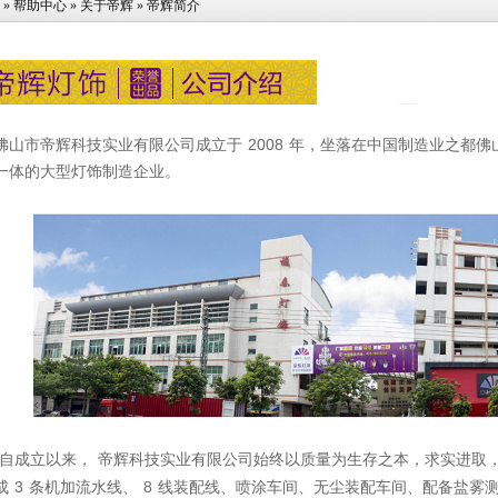
»
帮助中心
»
关于帝辉
» 帝辉简介
2008
山市帝辉科技实业有限公司
成立于
年，坐落在中国制造业之都佛
一体的大型灯饰制造企业。
自成立以来，
帝辉科技实业有限公司始终以质量为生存之本，求实进取
3
8
成
条机加流水线、
线装配线、喷涂车间、无尘装配车间、配备盐雾