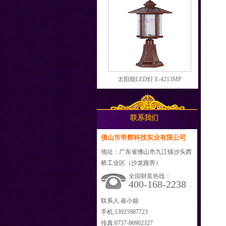
太阳能LED灯 E-4213MP
联系我们
佛山市帝辉科技实业有限公司
地址：广东省佛山市九江镇沙头西
桥工业区（沙龙路旁）
全国财富热线：
400-168-2238
联系人:崔小姐
手机:13925987723
传真:0757-86902327