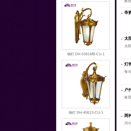
聚
展
帝
热点
太
太
铜灯 DH-5381MB-CU-1
灯
每
户
夜
铜灯 DH-4061S-CU-1
两
20