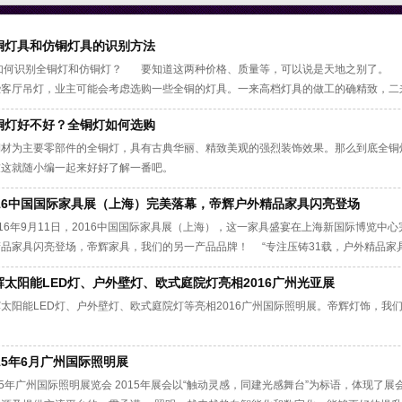
铜灯具和仿铜灯具的识别方法
何识别全铜灯和仿铜灯？ 要知道这两种价格、质量等，可以说是天地之别了。 
些客厅吊灯，业主可能会考虑选购一些全铜的灯具。一来高档灯具的做工的确精致，二
往往会见到全铜和仿铜（镀铜）两种。 如何鉴别全铜灯具呢？下面就这些问题和大
铜灯好不好？全铜灯如何选购
铜材为主要零部件的全铜灯，具有古典华丽、精致美观的强烈装饰效果。那么到底全铜
友这就随小编一起来好好了解一番吧。
016中国国际家具展（上海）完美落幕，帝辉户外精品家具闪亮登场
16年9月11日，2016中国国际家具展（上海），这一家具盛宴在上海新国际博览
精品家具闪亮登场，帝辉家具，我们的另一产品品牌！ “专注压铸31载，户外精品家
。帝辉压铸户外灯产品经已获得国内外经销商伙伴的高度认可，2016年，帝辉在压铸
辉太阳能LED灯、户外壁灯、欧式庭院灯亮相2016广州光亚展
外精品家具产品，赢得新老客户的喝彩称赞。 &
太阳能LED灯、户外壁灯、欧式庭院灯等亮相2016广州国际照明展。帝辉灯饰，我
015年6月广州国际照明展
15年广州国际照明展览会 2015年展会以“触动灵感，同建光感舞台”为标语，体现