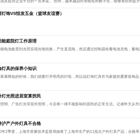
资源及提供交流平台的一贯承诺。 照明，越来越趋向智能化和数字化，能够更好的提升
会主题定为：探索生命之光—即光是如何融入环境及人类生活，并将聚焦照明质量、可
辉灯饰VS恒发五金（篮球友谊赛）
，大胆设想2015及未来的照明！
阳能庭院灯工作原理
阳能电池板受到光照实现光电转换，产生直流电，然后通过控制器给蓄电池充电，蓄电
饰灯具的保养小知识
当夜幕降临的时候，我们就要打开明亮的灯啦，所以说灯饰灯具作为家庭的重要装饰品
外灯光照进居室算扰民
景照明、广告灯光等室外照明，今后将一律不能影响到居民的正常生活。记者昨天从市
种沪产户外灯具不合格
10年2季度，上海市质量技术监督局抽查了上海市生产的11批次户外灯具产品，合格率为