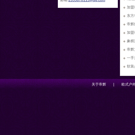
邮箱:
2355878115@qq.com
加盟
东方
帝辉
加盟
象棋
帝辉
201
一手
软装
关于帝辉
|
欧式户