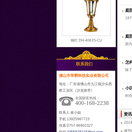
庭
18
庭
铜灯 DH-4063S-CU
因
怎
联系我们
除
佛山市帝辉科技实业有限公司
地址：广东省佛山市九江镇沙头西
小
桥工业区（沙龙路旁）
时
全国财富热线：
400-168-2238
联系人:崔小姐
资讯
手机:13925987723
20
传真:0757-86902327
规范