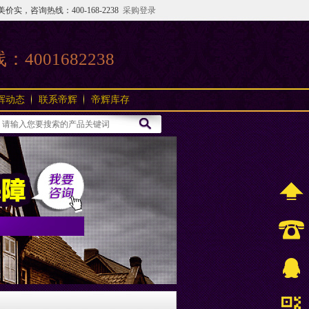
咨询热线：400-168-2238
采购登录
线：
4001682238
辉动态
联系帝辉
帝辉库存