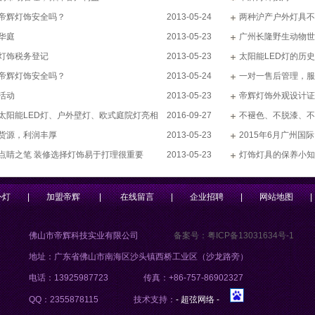
帝辉灯饰安全吗？
2013-05-24
两种沪产户外灯具不
华庭
2013-05-23
广州长隆野生动物世
灯饰税务登记
2013-05-23
太阳能LED灯的历
帝辉灯饰安全吗？
2013-05-24
一对一售后管理，服
活动
2013-05-23
帝辉灯饰外观设计证
太阳能LED灯、户外壁灯、欧式庭院灯亮相
2016-09-27
不褪色、不脱漆、不
6广州光亚展
货源，利润丰厚
2013-05-23
2015年6月广州国
点睛之笔 装修选择灯饰易于打理很重要
2013-05-23
灯饰灯具的保养小知
外灯
|
加盟帝辉
|
在线留言
|
企业招聘
|
网站地图
|
佛山市帝辉科技实业有限公司
备案号：粤ICP备13031634号-1
地址：广东省佛山市南海区沙头镇西桥工业区（沙龙路旁）
电话：13925987723
传真：+86-757-86902327
QQ：2355878115
技术支持：
- 超弦网络 -