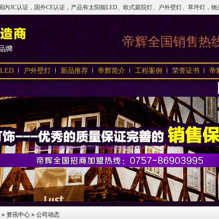
3C认证，国外CE认证，产品有太阳能LED、欧式庭院灯、户外壁灯、草坪灯，物美价实，
帝辉全国销售热
LED
户外壁灯
新品推荐
帝辉简介
工程案例
荣誉证书
帝
»
资讯中心
»
公司动态