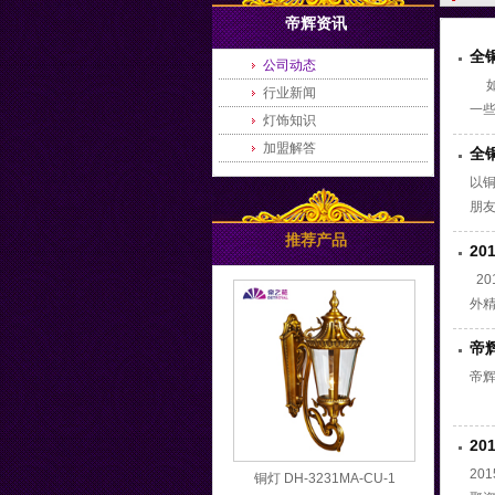
帝辉资讯
全
公司动态
如
行业新闻
一
灯饰知识
们
加盟解答
全
以
朋
推荐产品
2
20
外
取
帝
户
帝辉
2
20
铜灯 DH-3231MA-CU-1