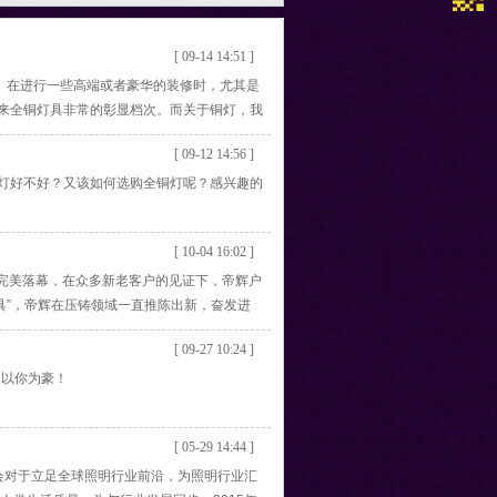
[ 09-14 14:51 ]
在进行一些高端或者豪华的装修时，尤其是
来全铜灯具非常的彰显档次。而关于铜灯，我
家做个分享，期待可以帮助到有需要的朋
[ 09-12 14:56 ]
灯好不好？又该如何选购全铜灯呢？感兴趣的
[ 10-04 16:02 ]
中心完美落幕，在众多新老客户的见证下，帝辉户
具”，帝辉在压铸领域一直推陈出新，奋发进
工业技术基础上再次迈出坚实一步，隆重推出
[ 09-27 10:24 ]
们以你为豪！
[ 05-29 14:44 ]
了展会对于立足全球照明行业前沿，为照明行业汇