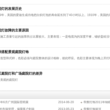
院灯的发展历史
79年，美国的爱迪生成功地把白炽灯泡的寿命延长到了40小时以上。1910年，美国
院灯故障的主要原因
为施工质量引起的故障所占比重较大。主要表现：一是电缆沟的深度不够，铺砂盖砖没
样搭配景观庭院灯饰
了造型和式样，色彩必须与庭院整体的设计相称，彼此呼应。色彩主要体现为晚上开灯
区庭院灯和广场庭院灯的差异
尚美观的庭院灯
14年6月广州国际照明展
2014-06-20
帝辉灯饰2011年纳
的市场管理，保障客户利益
2013-05-23
帝辉灯饰拔河