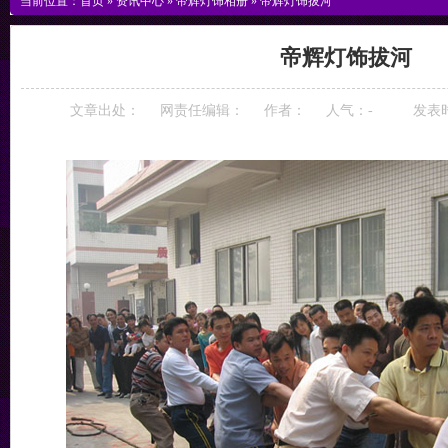
当前位置：
首页
»
资讯中心
»
帝辉灯饰相册
»
帝辉灯饰拔河
帝辉灯饰拔河
文章出处：
网责任编辑：
作者：
人气：
-
发表时间