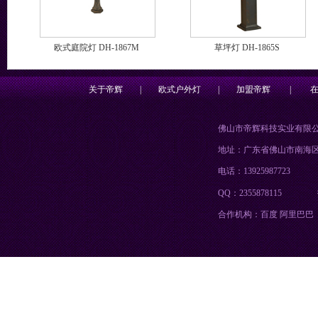
欧式庭院灯 DH-1867M
草坪灯 DH-1865S
关于帝辉
|
欧式户外灯
|
加盟帝辉
|
佛山市帝辉科技实业有限
地址：广东省佛山市南海
电话：13925987723
QQ：2355878115
合作机构：百度 阿里巴巴