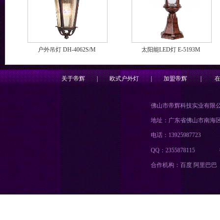
户外吊灯 DH-4062S/M
太阳能LED灯 E-5193M
关于帝辉
|
欧式户外灯
|
加盟帝辉
|
佛山市帝辉科技实业有限
地址：广东省佛山市南海
电话：13925987723
QQ：2355878115
合作机构：百度 阿里巴巴