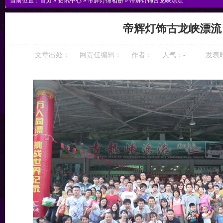
当前位置：
首页
»
资讯中心
»
帝辉灯饰相册
»
帝辉灯饰古龙峡漂流
帝辉灯饰古龙峡漂流
文章出处：
网责任编辑：
作者：
人气：
-
发表时间