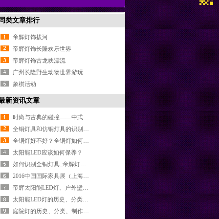
同类文章排行
帝辉灯饰拔河
帝辉灯饰长隆欢乐世界
帝辉灯饰古龙峡漂流
广州长隆野生动物世界游玩
象棋活动
最新资讯文章
时尚与古典的碰撞——中式全铜灯
全铜灯具和仿铜灯具的识别方法
全铜灯好不好？全铜灯如何选购
太阳能LED应该如何保养？
如何识别全铜灯具_帝辉灯饰_专业16年户外灯厂家
2016中国国际家具展（上海）完美落幕，帝辉户外精品家具闪亮登场
帝辉太阳能LED灯、户外壁灯、欧式庭院灯亮相2016广州光亚展
太阳能LED灯的历史、分类和使用场合
庭院灯的历史、分类、制作工艺和使用场合