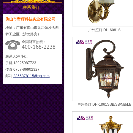
联系我们
佛山市帝辉科技实业有限公司
地址：广东省佛山市九江镇沙头西
户外壁灯 DH-6081S
桥工业区（沙龙路旁）
全国财富热线：
400-168-2238
联系人:崔小姐
手机:13925987723
传真:0757-86902327
邮箱:
2355878115@qq.com
户外壁灯 DH-1861SSB/SB/MB/LB