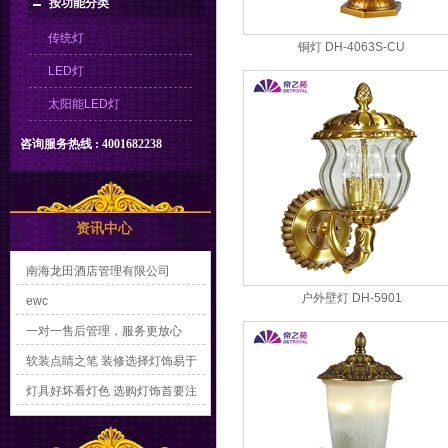
按功能分类
传统灯
铜灯 DH-4063S-CU
LED灯
太阳能LED灯
咨询服务热线 : 4001682238
资讯中心
南海龙田酒店管理有限公司
户外壁灯 DH-5901
ewc
一对一售后管理，服务更放心
软装点睛之笔 装修选择灯饰易于
打理很重要
灯具好坏看灯色 选购灯饰首要注
意安全性