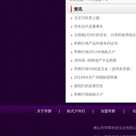
资讯
北京万科景上园
华东总代吴董事长
太阳能LED灯的历史、分类和使用场合
帝辉灯饰产品外观专利证书
帝辉灯饰2011年纳税大户
漳州港--招商地产卡达凯斯
帝辉灯饰VS恒发五金（篮球友谊赛）
2014年6月广州国际照明展
庭院灯的发展历史
帝辉灯饰纳税大户
关于帝辉
|
欧式户外灯
|
加盟帝辉
|
佛山市帝辉科技实业有限