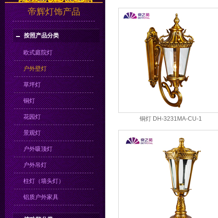
帝辉灯饰产品
按照产品分类
欧式庭院灯
户外壁灯
草坪灯
铜灯
花园灯
铜灯 DH-3231MA-CU-1
景观灯
户外吸顶灯
户外吊灯
柱灯（墙头灯）
铝质户外家具