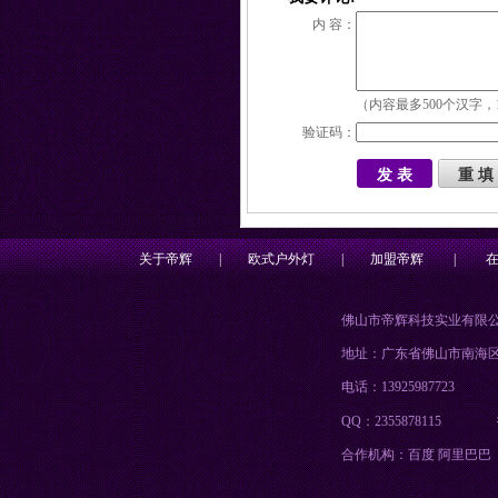
内 容：
（内容最多500个汉字，
验证码：
关于帝辉
|
欧式户外灯
|
加盟帝辉
|
佛山市帝辉科技实业有限
地址：广东省佛山市南海
电话：13925987723
QQ：2355878115
合作机构：百度 阿里巴巴