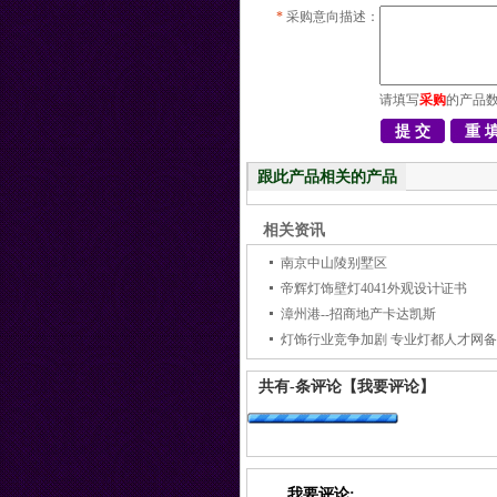
*
采购意向描述：
请填写
采购
的产品
跟此产品相关的产品
相关资讯
南京中山陵别墅区
帝辉灯饰壁灯4041外观设计证书
漳州港--招商地产卡达凯斯
灯饰行业竞争加剧 专业灯都人才网
共有
-
条评论
【我要评论】
我要评论: