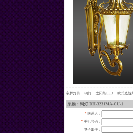
帝辉灯饰
铜灯
太阳能LED
欧式庭院
采购：铜灯 DH-3231MA-CU-1
*
联系人：
*
手机号码：
电子邮件：