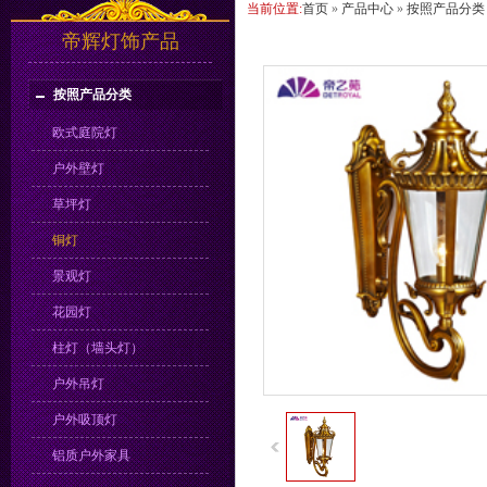
当前位置:
首页
»
产品中心
»
按照产品分类
帝辉灯饰产品
按照产品分类
欧式庭院灯
户外壁灯
草坪灯
铜灯
景观灯
花园灯
柱灯（墙头灯）
户外吊灯
户外吸顶灯
铝质户外家具