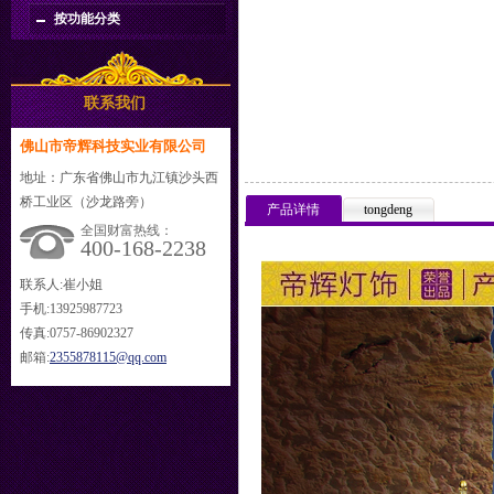
按功能分类
联系我们
佛山市帝辉科技实业有限公司
地址：广东省佛山市九江镇沙头西
桥工业区（沙龙路旁）
产品详情
tongdeng
全国财富热线：
400-168-2238
联系人:崔小姐
手机:13925987723
传真:0757-86902327
邮箱:
2355878115@qq.com