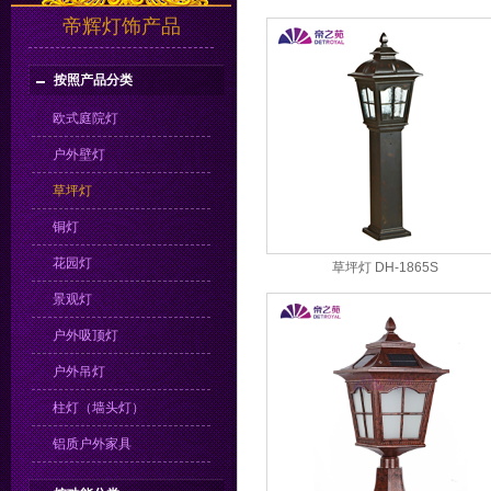
帝辉灯饰产品
按照产品分类
欧式庭院灯
户外壁灯
草坪灯
铜灯
花园灯
草坪灯 DH-1865S
景观灯
户外吸顶灯
户外吊灯
柱灯（墙头灯）
铝质户外家具