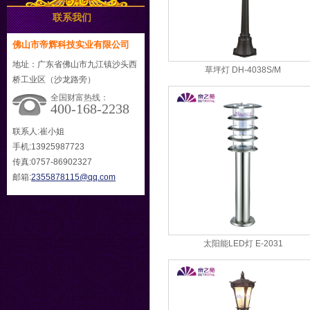
联系我们
佛山市帝辉科技实业有限公司
地址：广东省佛山市九江镇沙头西
草坪灯 DH-4038S/M
桥工业区（沙龙路旁）
全国财富热线：
400-168-2238
联系人:崔小姐
手机:13925987723
传真:0757-86902327
邮箱:
2355878115@qq.com
太阳能LED灯 E-2031