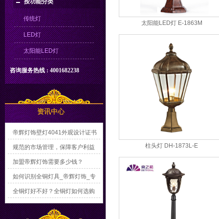
按功能分类
传统灯
太阳能LED灯 E-1863M
LED灯
太阳能LED灯
咨询服务热线 : 4001682238
资讯中心
帝辉灯饰壁灯4041外观设计证书
柱头灯 DH-1873L-E
规范的市场管理，保障客户利益
加盟帝辉灯饰需要多少钱？
如何识别全铜灯具_帝辉灯饰_专
业16年户外灯厂家
全铜灯好不好？全铜灯如何选购