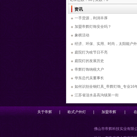
资讯
一手货源，利润丰厚
加盟帝辉灯饰安全吗？
象棋活动
经济、环保、实用、时尚，太阳能户外
黑夜
庭院灯为啥节日不亮
庭院灯的发展历史
帝辉灯饰纳税大户
华东总代吴董事长
如何识别全铜灯具_帝辉灯饰_专业16
家
江苏省涟水县高沟镇第一街
关于帝辉
|
欧式户外灯
|
加盟帝辉
|
佛山市帝辉科技实业有限