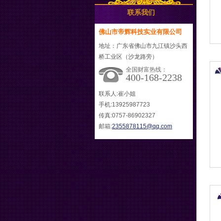
联系我们
佛山市帝辉科技实业有限公司
地址：广东省佛山市九江镇沙头西
桥工业区（沙龙路旁）
全国财富热线：
400-168-2238
联系人:崔小姐
手机:13925987723
传真:0757-86902327
邮箱:
2355878115@qq.com