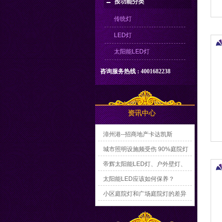
按功能分类
传统灯
LED灯
太阳能LED灯
咨询服务热线 : 4001682238
资讯中心
漳州港--招商地产卡达凯斯
城市照明设施频受伤 90%庭院灯
损坏
帝辉太阳能LED灯、户外壁灯、
欧式庭院灯亮相2016广州光亚展
太阳能LED应该如何保养？
小区庭院灯和广场庭院灯的差异