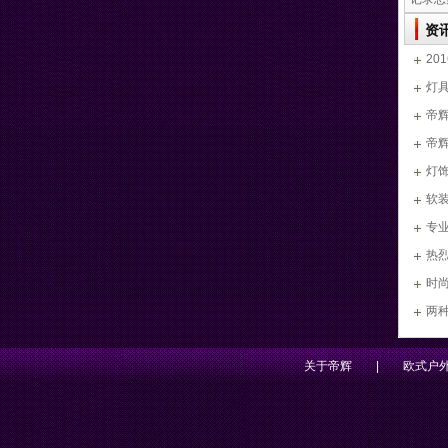
资
2
外精
灯
帝辉
帝
201
灯
软
专
热
时
两
关于帝辉
|
欧式户