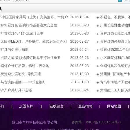
讯
016中国国际家具展（上海）完美落幕，帝辉户
2016-10-04
不褪色、不脱漆、
品家具闪亮登场
具好坏看灯色 选购灯饰首要注意安全性
2013-05-23
广州长隆野生动物
灯饰壁灯4041外观设计证书
2013-05-23
帝辉灯饰长隆欢乐
辉太阳能LED灯、户外壁灯、欧式庭院灯亮相
2016-09-27
帝辉灯饰外观设计
6广州光亚展
饰灯具的保养小知识
2013-05-24
帝辉灯饰2011年
装点睛之笔 装修选择灯饰易于打理很重要
2013-05-23
小区庭院灯和广场
业铜灯户外灯品牌，畅销世界各地
2013-05-23
全铜灯具和仿铜灯
烈祝贺哈尔滨地铁1号线开通
2013-10-30
漳州港--招商地产
尚与古典的碰撞——中式全铜灯
2018-11-10
青岛中海地产工程
种沪产户外灯具不合格
2013-05-24
太阳能LED灯的历
外灯
|
加盟帝辉
|
在线留言
|
企业招聘
|
网站地图
|
佛山市帝辉科技实业有限公司
备案号：粤ICP备13031634号-1