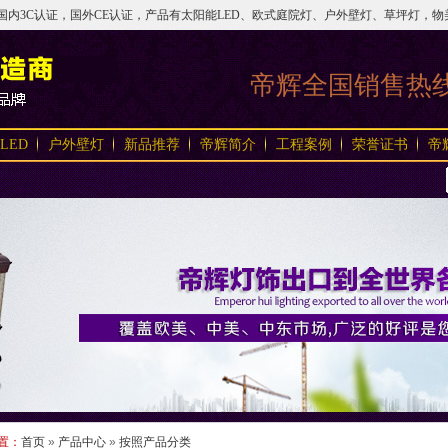
3C认证，国外CE认证，产品有太阳能LED、欧式庭院灯、户外壁灯、草坪灯，物美价实，
帝辉全国销售热
LED
户外壁灯
新品推荐
帝辉简介
工程案例
荣誉证书
帝
置：
首页
»
产品中心
»
按照产品分类