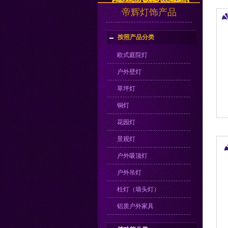
帝辉灯饰产品
按照产品分类
欧式庭院灯
户外壁灯
草坪灯
铜灯
花园灯
景观灯
户外吸顶灯
户外吊灯
柱灯（墙头灯）
铝质户外家具