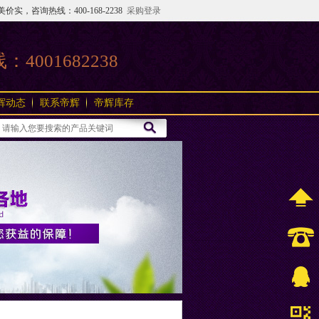
咨询热线：400-168-2238
采购登录
线：
4001682238
辉动态
联系帝辉
帝辉库存