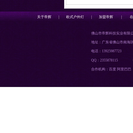
关于帝辉
|
欧式户外灯
|
加盟帝辉
|
佛山市帝辉科技实业有限
地址：广东省佛山市南海
电话：13925987723
QQ：2355878115
合作机构：百度 阿里巴巴