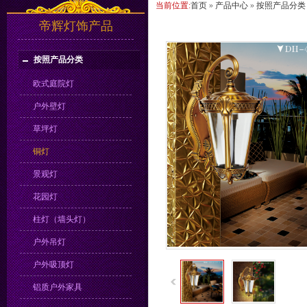
当前位置:
首页
»
产品中心
»
按照产品分类
帝辉灯饰产品
按照产品分类
欧式庭院灯
户外壁灯
草坪灯
铜灯
景观灯
花园灯
柱灯（墙头灯）
户外吊灯
户外吸顶灯
铝质户外家具