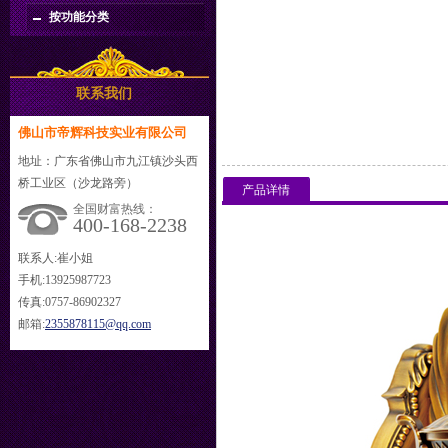
按功能分类
联系我们
佛山市帝辉科技实业有限公司
地址：广东省佛山市九江镇沙头西
桥工业区（沙龙路旁）
产品详情
全国财富热线：
400-168-2238
联系人:崔小姐
手机:13925987723
传真:0757-86902327
邮箱:
2355878115@qq.com