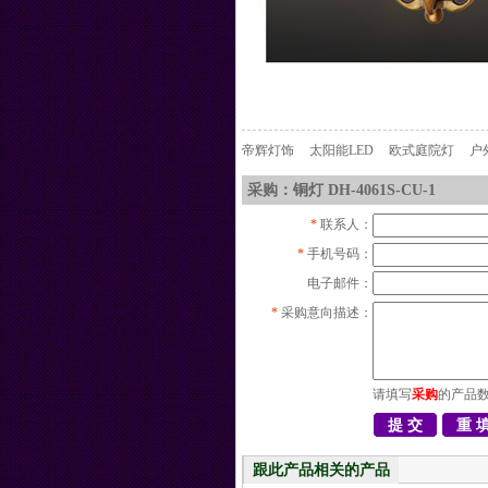
帝辉灯饰
太阳能LED
欧式庭院灯
户
采购：铜灯 DH-4061S-CU-1
*
联系人：
*
手机号码：
电子邮件：
*
采购意向描述：
请填写
采购
的产品
跟此产品相关的产品