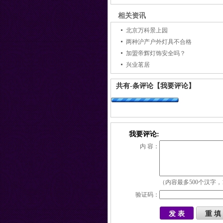
相关资讯
北京万科景上园
两种沪产户外灯具不合格
加盟帝辉灯饰安全吗？
兴业茗居
共有
-
条评论
【我要评论】
我要评论:
内 容：
（内容最多500个汉字，
验证码：