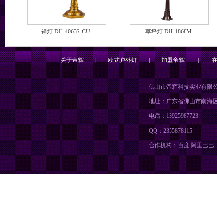
铜灯 DH-4063S-CU
草坪灯 DH-1868M
关于帝辉
|
欧式户外灯
|
加盟帝辉
|
佛山市帝辉科技实业有限
地址：广东省佛山市南海
电话：13925987723
QQ：2355878115
合作机构：百度 阿里巴巴