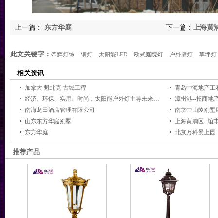
上一篇：
东方华庭
下一篇：
上海黄浦
此文关键字：
帝辉灯饰
铜灯
太阳能LED
欧式庭院灯
户外壁灯
草坪灯
相关资讯
加拿大 魁北克 古城工程
青岛中海地产工
经济、环保、实用、时尚，太阳能户外灯主导未来黑夜
漳州港--招商地
南海龙田酒店管理有限公司
南京中山陵别墅
山东东方华庭别墅
上海黄浦区--谊
东方华庭
北京万科景上园
推荐产品