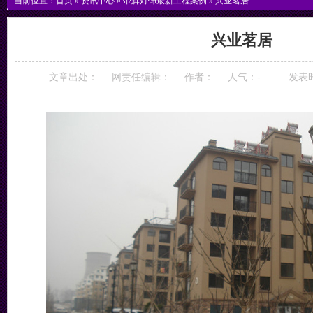
当前位置：
首页
»
资讯中心
»
帝辉灯饰最新工程案例
»
兴业茗居
兴业茗居
文章出处：
网责任编辑：
作者：
人气：
-
发表时间