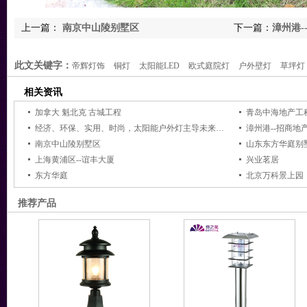
上一篇：
南京中山陵别墅区
下一篇：
漳州港-
此文关键字：
帝辉灯饰
铜灯
太阳能LED
欧式庭院灯
户外壁灯
草坪灯
相关资讯
加拿大 魁北克 古城工程
青岛中海地产工
经济、环保、实用、时尚，太阳能户外灯主导未来黑夜
漳州港--招商地
南京中山陵别墅区
山东东方华庭别
上海黄浦区--谊丰大厦
兴业茗居
东方华庭
北京万科景上园
推荐产品