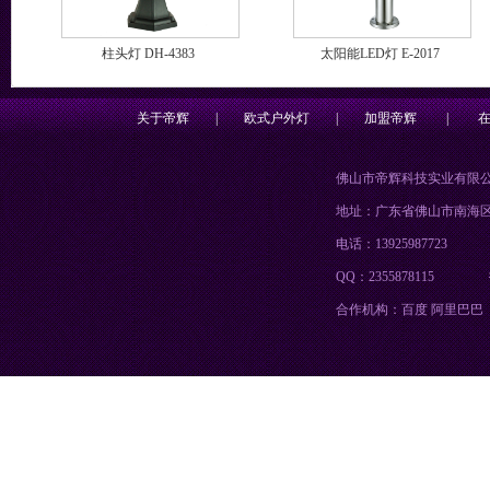
柱头灯 DH-4383
太阳能LED灯 E-2017
关于帝辉
|
欧式户外灯
|
加盟帝辉
|
佛山市帝辉科技实业有限
地址：广东省佛山市南海
电话：13925987723
QQ：2355878115
合作机构：百度 阿里巴巴