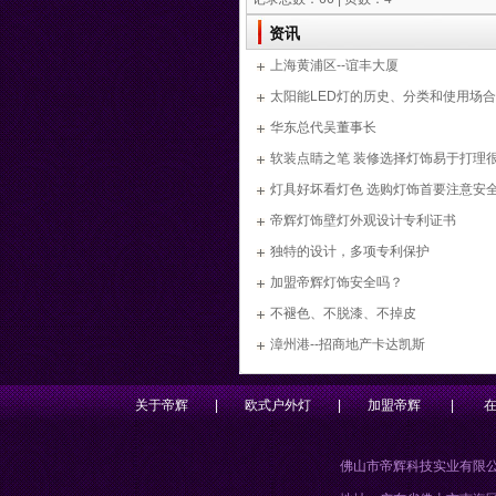
资讯
上海黄浦区--谊丰大厦
太阳能LED灯的历史、分类和使用场合
华东总代吴董事长
软装点睛之笔 装修选择灯饰易于打理
灯具好坏看灯色 选购灯饰首要注意安
帝辉灯饰壁灯外观设计专利证书
独特的设计，多项专利保护
加盟帝辉灯饰安全吗？
不褪色、不脱漆、不掉皮
漳州港--招商地产卡达凯斯
关于帝辉
|
欧式户外灯
|
加盟帝辉
|
佛山市帝辉科技实业有限