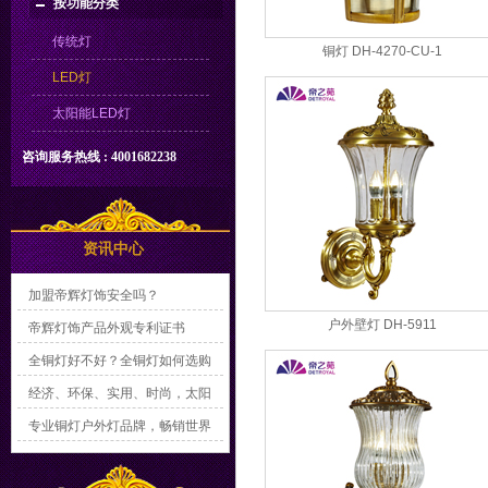
按功能分类
传统灯
铜灯 DH-4270-CU-1
LED灯
太阳能LED灯
咨询服务热线 : 4001682238
资讯中心
加盟帝辉灯饰安全吗？
户外壁灯 DH-5911
帝辉灯饰产品外观专利证书
全铜灯好不好？全铜灯如何选购
经济、环保、实用、时尚，太阳
能户外灯主导未来黑夜
专业铜灯户外灯品牌，畅销世界
各地