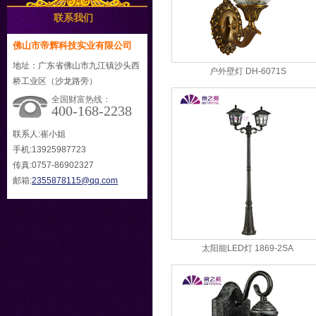
联系我们
佛山市帝辉科技实业有限公司
地址：广东省佛山市九江镇沙头西
户外壁灯 DH-6071S
桥工业区（沙龙路旁）
全国财富热线：
400-168-2238
联系人:崔小姐
手机:13925987723
传真:0757-86902327
邮箱:
2355878115@qq.com
太阳能LED灯 1869-2SA