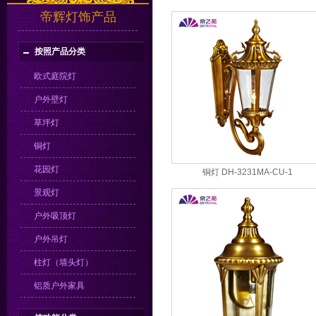
帝辉灯饰产品
按照产品分类
欧式庭院灯
户外壁灯
草坪灯
铜灯
花园灯
铜灯 DH-3231MA-CU-1
景观灯
户外吸顶灯
户外吊灯
柱灯（墙头灯）
铝质户外家具