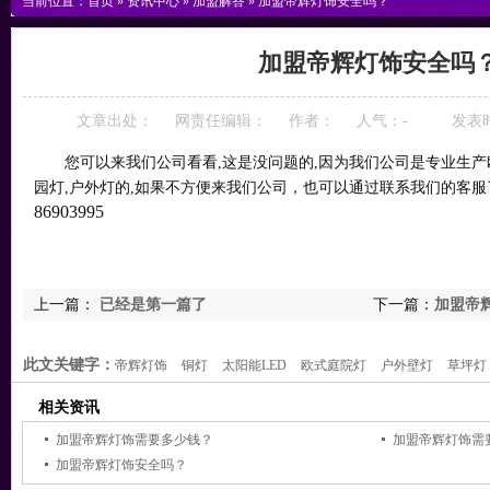
当前位置：
首页
»
资讯中心
»
加盟解答
»
加盟帝辉灯饰安全吗？
加盟帝辉灯饰安全吗
文章出处：
网责任编辑：
作者：
人气：
-
发表时间
您可以来我们公司看看,这是没问题的,因为我们公司是专业生产欧
园灯,户外灯的,如果不方便来我们公司，也可以通过联系我们的客服
86903995
上一篇：
已经是第一篇了
下一篇：
加盟帝
此文关键字：
帝辉灯饰
铜灯
太阳能LED
欧式庭院灯
户外壁灯
草坪灯
相关资讯
加盟帝辉灯饰需要多少钱？
加盟帝辉灯饰需
加盟帝辉灯饰安全吗？