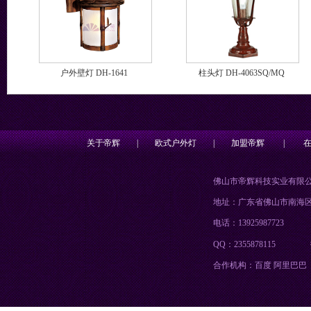
户外壁灯 DH-1641
柱头灯 DH-4063SQ/MQ
关于帝辉
|
欧式户外灯
|
加盟帝辉
|
佛山市帝辉科技实业有限
地址：广东省佛山市南海
电话：13925987723
QQ：2355878115
合作机构：百度 阿里巴巴