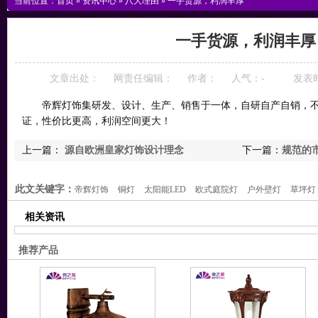
当前位置：
首页
»
资讯中心
»
八大理由
»
一手货源，利润丰厚
一手货源，利润丰厚
文章出处：
网责任编辑：
作者：
人气：
-
发表时间
帝辉灯饰集研发、设计、生产、销售于一体，自研自产自销，不
证，性价比更高，利润空间更大！
上一篇：
源自欧洲皇家灯饰设计理念
下一篇：
规范的
此文关键字：
帝辉灯饰
铜灯
太阳能LED
欧式庭院灯
户外壁灯
草坪灯
相关资讯
推荐产品