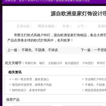
当前位置：
首页
»
资讯中心
»
八大理由
»
源自欧洲皇家灯饰设计理念
源自欧洲皇家灯饰设计
文章出处：
网责任编辑：
作者：
人气：
-
发表时间
帝辉主打欧式风格户外灯，源自欧洲皇家灯饰精品，集合大师艺
产品在席卷全球的欧式灯饰风中，名列前茅！
上一篇：
不褪色、不脱漆、不掉皮
下一篇：
一手货
此文关键字：
帝辉灯饰
铜灯
太阳能LED
欧式庭院灯
户外壁灯
草坪灯
相关资讯
一对一售后管理，服务更放心
专业铜灯户外灯
规范的市场管理，保障客户利益
不褪色、不脱漆
独特的设计，多项专利保护
精选优质的原材
推荐产品