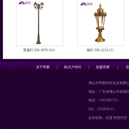
景观灯 DH-1879-3SA
铜灯 DH-3233-CU
关于帝辉
|
欧式户外灯
|
加盟帝辉
|
佛山市帝辉科技实业有限
地址：广东省佛山市南海
电话：13925987723
QQ：2355878115
合作机构：百度 阿里巴巴