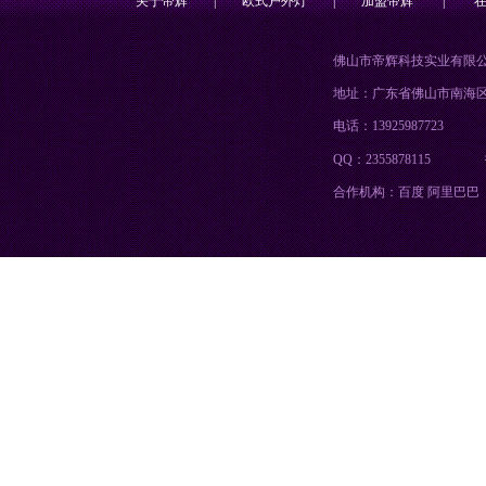
关于帝辉
|
欧式户外灯
|
加盟帝辉
|
佛山市帝辉科技实业有限
地址：广东省佛山市南海
电话：13925987723
QQ：2355878115
合作机构：百度 阿里巴巴